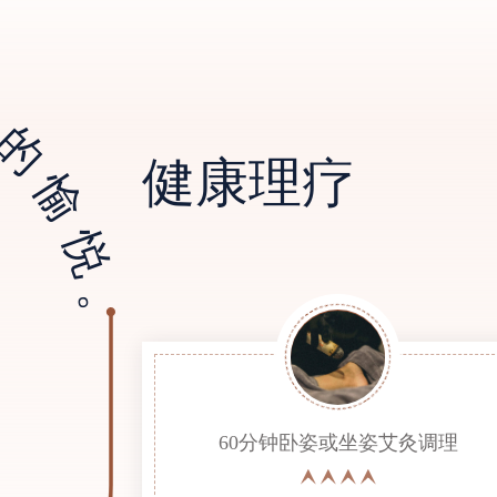
愉悦。
健康理疗
60分钟卧姿或坐姿艾灸调理