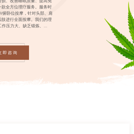
劳损、改善睡眠质量、提高免
一款全方位理疗服务。服务时
0分钟，服务姿势为卧姿，适
中，你是否感到疲惫不堪？想
堪，腰酸背痛，缺乏锻炼，经
，改善睡眠，提高免疫力吗？
仰/俯卧位按摩，针对头部、肩
、肌肉劳损、小关节紊乱而引
不知道如何选择？那么，我们
提供一种缓解肌肉劳损、疏通
体疲倦、腰酸背痛的人群设计
四肢进行全面按摩。我们的理
高免疫力的方法——90分钟
时长为70分钟，让您在躺姿
臂酸麻、腰背酸痛、下肢酸痛
带来帮助！我们提供的推拿服
，适用于那些因工作压力大、
作压力大、缺乏锻炼、...
仰/俯卧位按摩头部、肩颈、
分钟的时间里，享受到全身各
务能够快速消除疲劳，缓解疼
疏通经络，缓解肌肉劳损。我
夜而感到身体疲乏、腰酸背痛
行气血，并有针对性的促进风
、收纳袋和一次性防油裤，以
，包括头、颈、肩、背、大
。适用于工作压力大，身体
流程可以缓解肌肉劳损、疏通
、小腿和...
确保您...
湿...
疲...
提高免疫力。需要注意的是，
进行这项服务，例如血液...
立即咨询
立即咨询
立即咨询
立即咨询
立即咨询
立即咨询