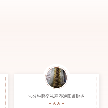
70分钟卧姿祛寒湿通阳督脉灸