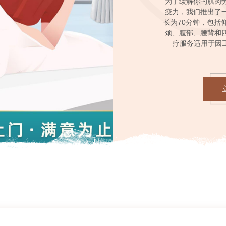
为了缓解你的肌肉
疫力，我们推出了
我们的服务时长为7
在繁忙的城市生活
您是否感到疲惫不
想要缓解工作压力
长为70分钟，包括
用于因寒湿、扭伤
要放松身心，却又
常熬夜？我们为您
我们有一项专为身
颈、腹部、腰背和
经络、改善睡眠、提
的服务！我们的服务
起的颈肩疼痛、手
的服务一定能为你
这是一项理疗服务
疗服务适用于因工
理疗流程！服务包括
务，能够让你在70
等人群。我们的服
下享受全身按摩，
缺乏锻炼或经常熬
痛，疏通经络，循
们提供口罩、毛巾
个部位的按摩抚摸
腹部、腰背和四肢
的人群。这个理疗
腿
经络、改善睡眠、
有一些人群不适宜