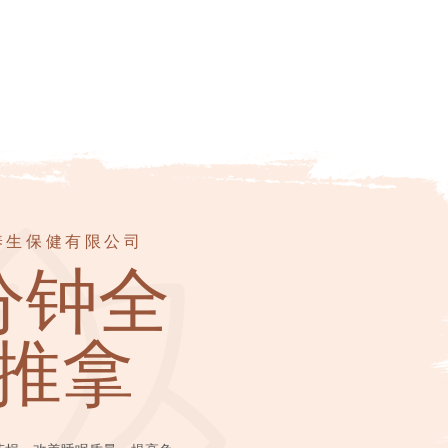
源保健服务有限公司
泉保健养生有限公司
美容保健有限公司
水湾保健按摩中心
悦保健养生会所
0分钟
分钟卧
分钟卧
分钟中
分钟躺
养生保健有限公司
分钟全
/俯卧
中式推
中式传
全身按
全身推
中式肩
推拿
推拿
拿
摩
拿
推拿