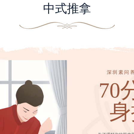
中式推拿
深圳市金之
深圳市吉之
深圳市佳颜
深圳市碧
深圳康
7
70
70
90
70
深圳素问
70
仰
姿
姿
式
姿
位
身
统
颈