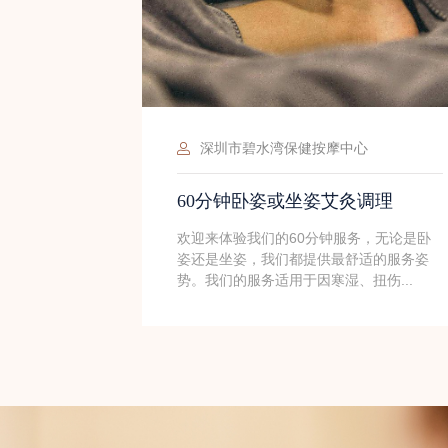
深圳市吉之泉保健养生有限公司
中医刮痧/拔罐二选一
大家好！你是否常常感到身体不适，需要
找一种有效的治疗方法？今天，我们向您
中心
荐的是中医拔罐和刮痧，它们都是中医...
灸调理
服务，无论是卧
舒适的服务姿
、扭伤...